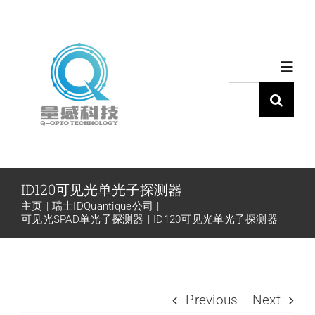
跳
过
内
Toggl
容
Navig
搜
索：
首页
产品中心
ID120可见光单光子探测器
主页
瑞士IDQuantique公司
代理品牌
可见光SPAD单光子探测器
ID120可见光单光子探测器
应用中心
Previous
Next
下载中心