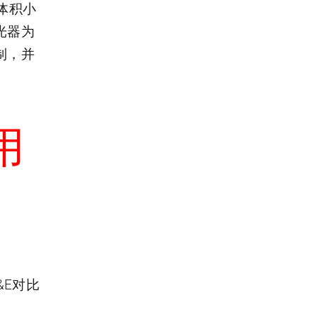
，体积小
光器为
制，并
用
&E对比