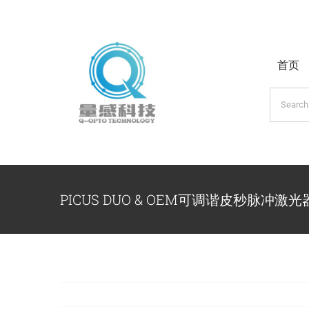
跳
过
内
首页
容
搜
索：
PICUS DUO & OEM可调谐皮秒脉冲激光