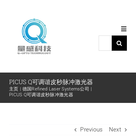
跳
过
内
Toggl
容
Navig
搜
索：
首页
产品中心
PICUS Q可调谐皮秒脉冲激光器
主页
德国Refined Laser Systems公司
代理品牌
PICUS Q可调谐皮秒脉冲激光器
应用中心
Previous
Next
下载中心