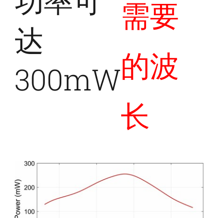
功率可
需要
达
的波
300mW
长