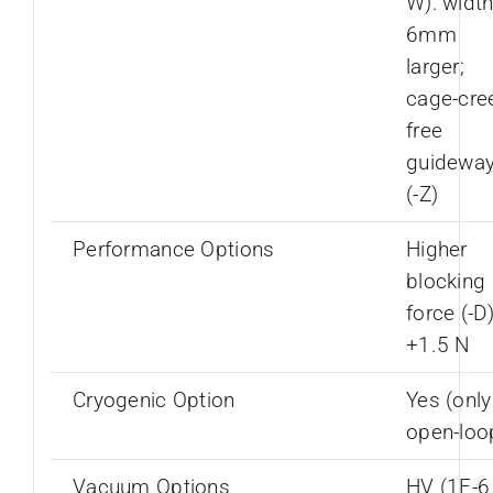
W): width
6mm
larger;
cage-cre
free
guidewa
(-Z)
Performance Options
Higher
blocking
force (-D)
+1.5 N
Cryogenic Option
Yes (only
open-loo
Vacuum Options
HV (1E-6