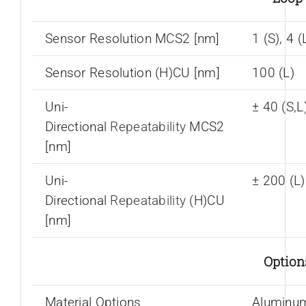
Sensor Resolution MCS2 [nm]
1 (S), 4 (
Sensor Resolution (H)CU [nm]
100 (L)
Uni-
± 40 (S,L
Directional
Repeatability
MCS2
[nm]
Uni-
± 200 (L
Directional
Repeatability
(H)CU
[nm]
Option
Material Options
Aluminu