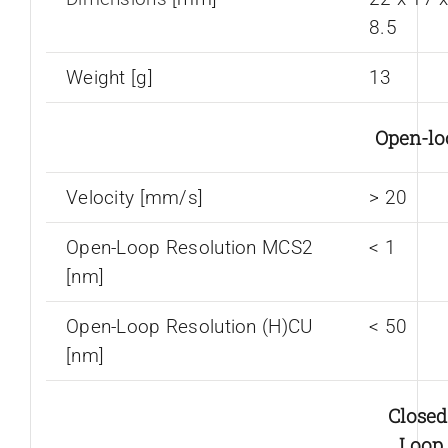
8.5
Weight [g]
13
Open-lo
Velocity [mm/s]
> 20
Open-Loop Resolution MCS2
< 1
[nm]
Open-Loop Resolution (H)CU
< 50
[nm]
Closed
Loop