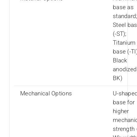
base as
standard
Steel ba
(-ST);
Titanium
base (-TI)
Black
anodized 
BK)
Mechanical Options
U-shape
base for
higher
mechanic
strength 