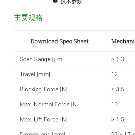
技术参数
主要规格
Download Spec Sheet
Mechani
Scan Range [µm]
> 1.3
Travel [mm]
12
Blocking Force [N]
≥ 3.5
Max. Normal Force [N]
10
Max. Lift Force [N]
> 1.5
Dimensions
[mm]
22 x 17 