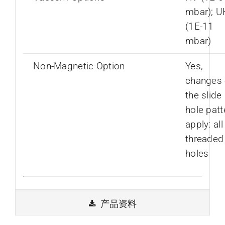
mbar); 
(1E-11
mbar)
Non-Magnetic Option
Yes,
changes 
the slide
hole patt
apply: all
threaded
holes
产品资料