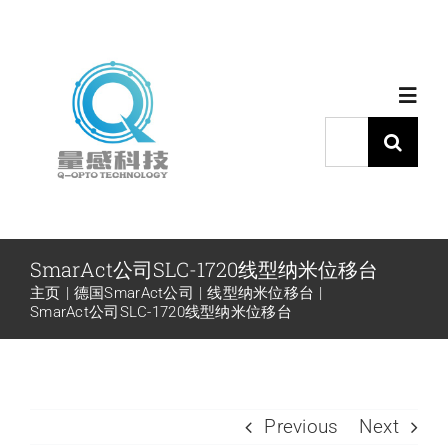
跳
过
内
Toggl
容
Navig
搜
索：
首页
产品中心
SmarAct公司SLC-1720线型纳米位移台
主页
德国SmarAct公司
线型纳米位移台
代理品牌
SmarAct公司SLC-1720线型纳米位移台
应用中心
Previous
Next
下载中心