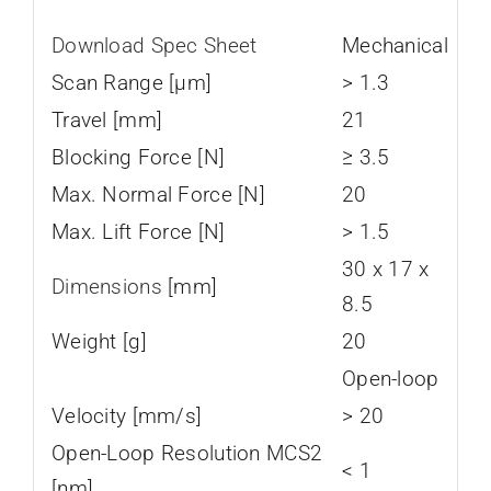
Download Spec Sheet
Mechanical
Scan Range [µm]
> 1.3
Travel [mm]
21
Blocking Force [N]
≥ 3.5
Max. Normal Force [N]
20
Max. Lift Force [N]
> 1.5
30 x 17 x
Dimensions
[mm]
8.5
Weight [g]
20
Open-loop
Velocity [mm/s]
> 20
Open-Loop Resolution MCS2
< 1
[nm]