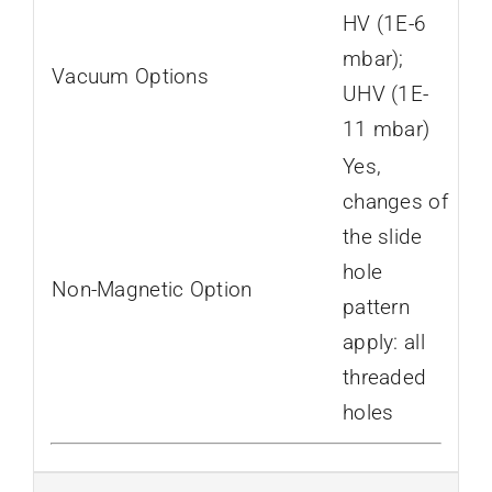
HV (1E-6
mbar);
Vacuum Options
UHV (1E-
11 mbar)
Yes,
changes of
the slide
hole
Non-Magnetic Option
pattern
apply: all
threaded
holes