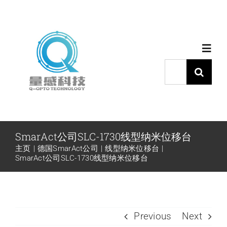
跳
过
内
Toggl
容
Navig
搜
索：
首页
产品中心
SmarAct公司SLC-1730线型纳米位移台
主页
德国SmarAct公司
线型纳米位移台
代理品牌
SmarAct公司SLC-1730线型纳米位移台
应用中心
Previous
Next
下载中心