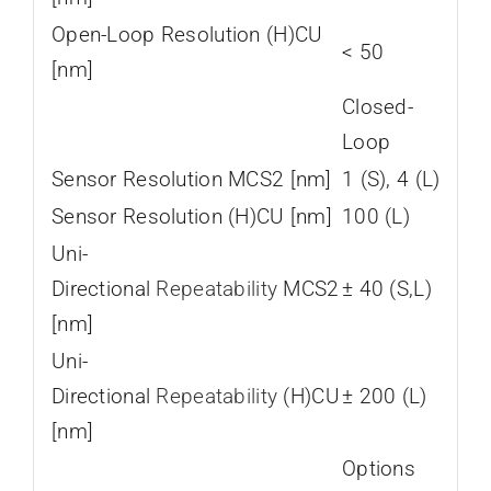
Open-Loop Resolution (H)CU
< 50
[nm]
Closed-
Loop
Sensor Resolution MCS2 [nm]
1 (S), 4 (L)
Sensor Resolution (H)CU [nm]
100 (L)
Uni-
Directional
Repeatability
MCS2
± 40 (S,L)
[nm]
Uni-
Directional
Repeatability
(H)CU
± 200 (L)
[nm]
Options