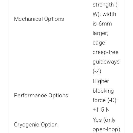
strength (-
W): width
Mechanical Options
is 6mm
larger;
cage-
creep-free
guideways
(-Z)
Higher
blocking
Performance Options
force (-D):
+1.5 N
Yes (only
Cryogenic Option
open-loop)