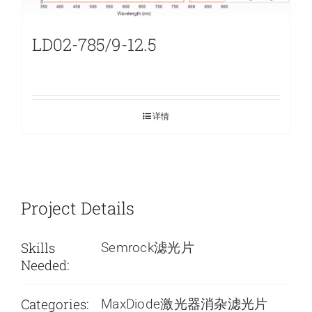
LD02-785/9-12.5
详情
Project Details
Skills
Semrock滤光片
Needed:
Categories:
MaxDiode激光器消杂滤光片