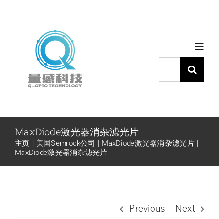
跳
过
内
Toggl
容
Navig
搜
索：
首页
产品中心
MaxDiode激光器消杂滤光片
主页
美国Semrock公司
MaxDiode激光器消杂滤光片
代理品牌
MaxDiode激光器消杂滤光片
应用中心
Previous
Next
下载中心