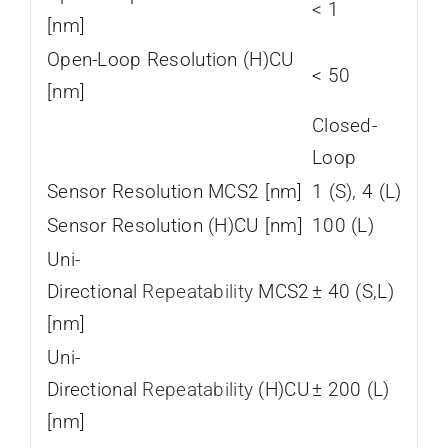
< 1
[nm]
Open-Loop Resolution (H)CU
< 50
[nm]
Closed-
Loop
Sensor Resolution MCS2 [nm]
1 (S), 4 (L)
Sensor Resolution (H)CU [nm]
100 (L)
Uni-
Directional
Repeatability
MCS2
± 40 (S,L)
[nm]
Uni-
Directional
Repeatability
(H)CU
± 200 (L)
[nm]