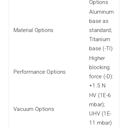
Options
Aluminum
base as
Material Options
standard;
Titanium
base (-TI)
Higher
blocking
Performance Options
force (-D):
+1.5 N
HV (1E-6
mbar);
Vacuum Options
UHV (1E-
11 mbar)