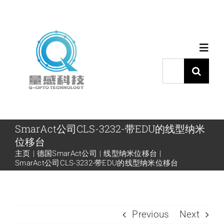
跳
过
内
Toggl
容
Navig
搜
索：
首页
产品中心
SmarAct公司CLS-3232-带EDU的线型纳米
位移台
主页
德国SmarAct公司
线型纳米位移台
代理品牌
SmarAct公司CLS-3232-带EDU的线型纳米位移台
应用中心
Previous
Next
下载中心