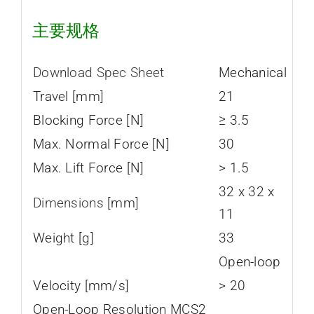
主要规格
Download Spec Sheet
Mechanical
Travel [mm]
21
Blocking Force [N]
≥ 3.5
Max. Normal Force [N]
30
Max. Lift Force [N]
> 1.5
32 x 32 x
Dimensions
[mm]
11
Weight [g]
33
Open-loop
Velocity [mm/s]
> 20
Open-Loop Resolution MCS2