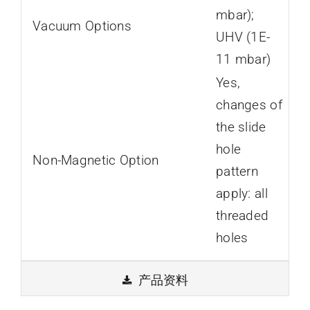
mbar);
Vacuum Options
UHV (1E-
11 mbar)
Yes,
changes of
the slide
hole
Non-Magnetic Option
pattern
apply: all
threaded
holes
产品资料