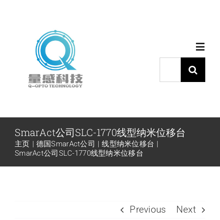
跳
过
内
Toggl
容
Navig
搜
索：
首页
产品中心
SmarAct公司SLC-1770线型纳米位移台
主页
德国SmarAct公司
线型纳米位移台
代理品牌
SmarAct公司SLC-1770线型纳米位移台
应用中心
Previous
Next
下载中心