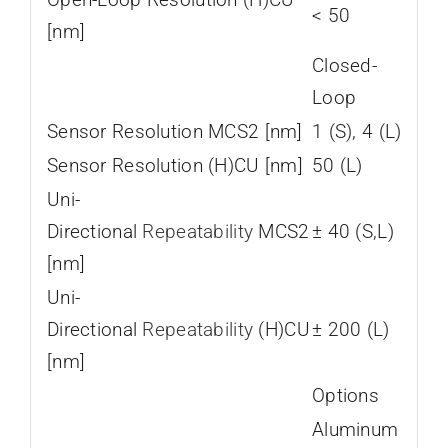
< 50
[nm]
Closed-
Loop
Sensor Resolution MCS2 [nm]
1 (S), 4 (L)
Sensor Resolution (H)CU [nm]
50 (L)
Uni-
Directional
Repeatability
MCS2
± 40 (S,L)
[nm]
Uni-
Directional
Repeatability
(H)CU
± 200 (L)
[nm]
Options
Aluminum