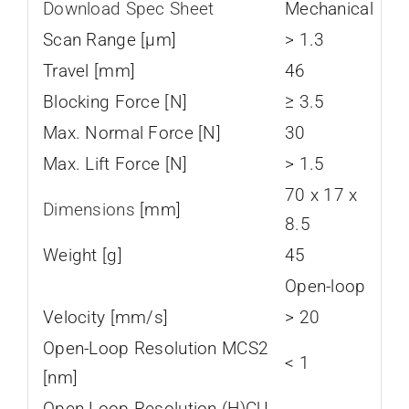
Download Spec Sheet
Mechanical
Scan Range [µm]
> 1.3
Travel [mm]
46
Blocking Force [N]
≥ 3.5
Max. Normal Force [N]
30
Max. Lift Force [N]
> 1.5
70 x 17 x
Dimensions
[mm]
8.5
Weight [g]
45
Open-loop
Velocity [mm/s]
> 20
Open-Loop Resolution MCS2
< 1
[nm]
Open-Loop Resolution (H)CU