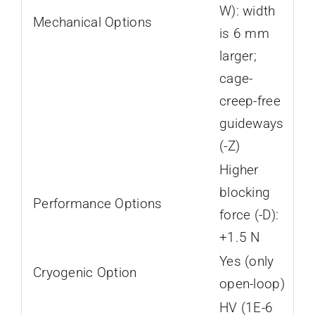
W): width
Mechanical Options
is 6 mm
larger;
cage-
creep-free
guideways
(-Z)
Higher
blocking
Performance Options
force (-D):
+1.5 N
Yes (only
Cryogenic Option
open-loop)
HV (1E-6