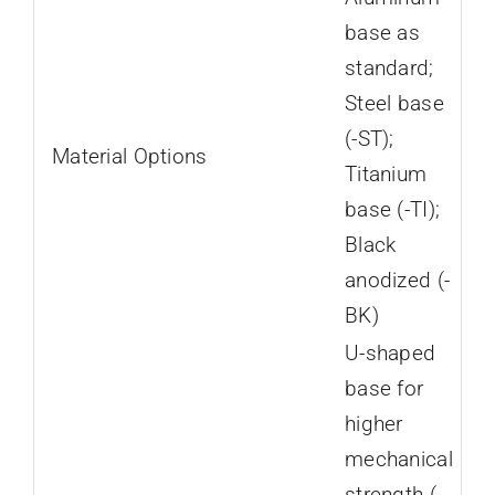
base as
standard;
Steel base
(-ST);
Material Options
Titanium
base (-TI);
Black
anodized (-
BK)
U-shaped
base for
higher
mechanical
strength (-