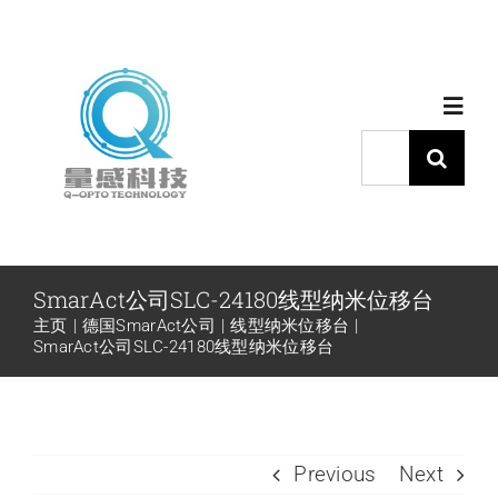
跳
过
内
Toggl
容
Navig
搜
索：
首页
产品中心
SmarAct公司SLC-24180线型纳米位移台
主页
德国SmarAct公司
线型纳米位移台
代理品牌
SmarAct公司SLC-24180线型纳米位移台
应用中心
Previous
Next
下载中心