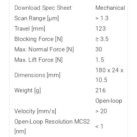
Download Spec Sheet
Mechanical
Scan Range [µm]
> 1.3
Travel [mm]
123
Blocking Force [N]
≥ 3.5
Max. Normal Force [N]
30
Max. Lift Force [N]
1.5
180 x 24 x
Dimensions
[mm]
10.5
Weight [g]
216
Open-loop
Velocity [mm/s]
> 20
Open-Loop Resolution MCS2
< 1
[nm]