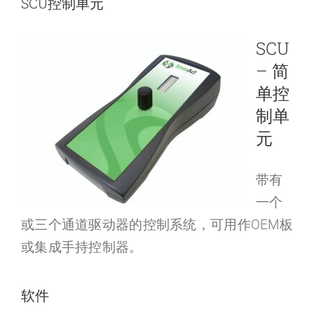
SCU控制单元
SCU
– 简
单控
制单
元
带有
一个
或三个通道驱动器的控制系统，可用作OEM板
或集成手持控制器。
软件