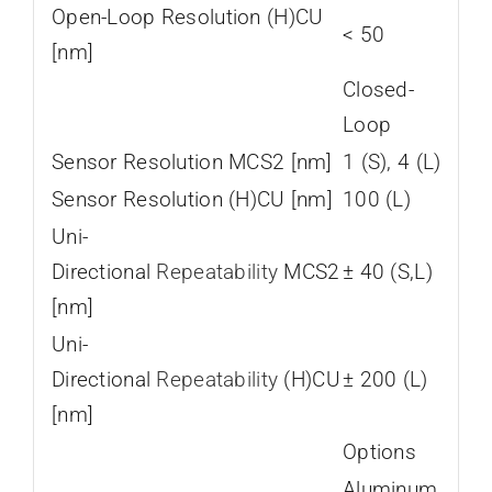
Open-Loop Resolution (H)CU
< 50
[nm]
Closed-
Loop
Sensor Resolution MCS2 [nm]
1 (S), 4 (L)
Sensor Resolution (H)CU [nm]
100 (L)
Uni-
Directional
Repeatability
MCS2
± 40 (S,L)
[nm]
Uni-
Directional
Repeatability
(H)CU
± 200 (L)
[nm]
Options
Aluminum