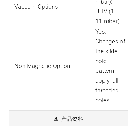
mbar);
Vacuum Options
UHV (1E-
11 mbar)
Yes.
Changes of
the slide
hole
Non-Magnetic Option
pattern
apply: all
threaded
holes
产品资料