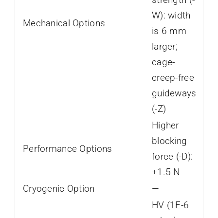
W): width
Mechanical Options
is 6 mm
larger;
cage-
creep-free
guideways
(-Z)
Higher
blocking
Performance Options
force (-D):
+1.5 N
Cryogenic Option
—
HV (1E-6