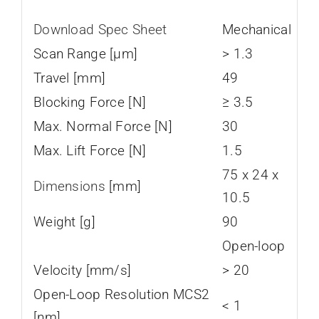
Download Spec Sheet
Mechanical
Scan Range [µm]
> 1.3
Travel [mm]
49
Blocking Force [N]
≥ 3.5
Max. Normal Force [N]
30
Max. Lift Force [N]
1.5
75 x 24 x
Dimensions
[mm]
10.5
Weight [g]
90
Open-loop
Velocity [mm/s]
> 20
Open-Loop Resolution MCS2
< 1
[nm]