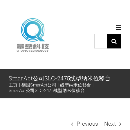
跳
过
内
Toggl
容
Navig
搜
索：
首页
产品中心
SmarAct公司SLC-2475线型纳米位移台
主页
德国SmarAct公司
线型纳米位移台
代理品牌
SmarAct公司SLC-2475线型纳米位移台
应用中心
Previous
Next
下载中心