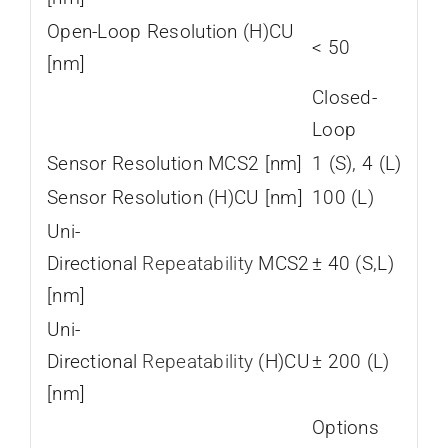
Open-Loop Resolution (H)CU
< 50
[nm]
Closed-
Loop
Sensor Resolution MCS2 [nm]
1 (S), 4 (L)
Sensor Resolution (H)CU [nm]
100 (L)
Uni-
Directional
Repeatability
MCS2
± 40 (S,L)
[nm]
Uni-
Directional
Repeatability
(H)CU
± 200 (L)
[nm]
Options