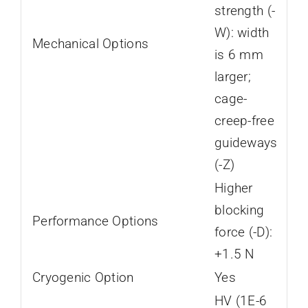
strength (-
W): width
Mechanical Options
is 6 mm
larger;
cage-
creep-free
guideways
(-Z)
Higher
blocking
Performance Options
force (-D):
+1.5 N
Cryogenic Option
Yes
HV (1E-6