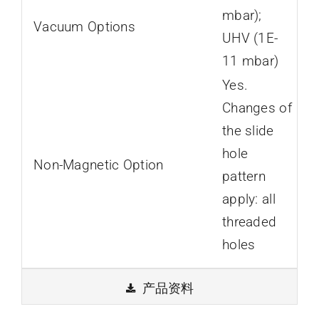
mbar);
Vacuum Options
UHV (1E-
11 mbar)
Yes.
Changes of
the slide
hole
Non-Magnetic Option
pattern
apply: all
threaded
holes
产品资料