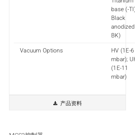
Titanium
base (-TI)
Black
anodized 
BK)
Vacuum Options
HV (1E-6
mbar); 
(1E-11
mbar)
产品资料