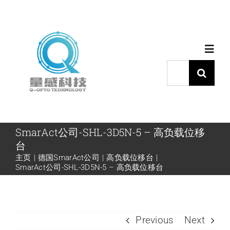
跳
过
内
Toggl
容
Navig
搜
索：
首页
产品中心
SmarAct公司-SHL-3D5N-5 – 高负载位移
台
主页
德国SmarAct公司
高负载位移台
代理品牌
SmarAct公司-SHL-3D5N-5 – 高负载位移台
应用中心
Previous
Next
下载中心