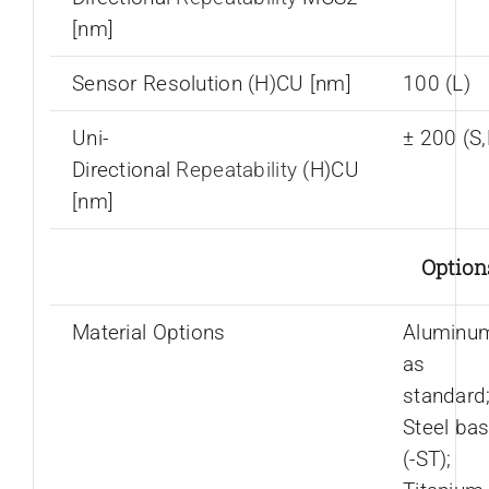
[nm]
Sensor Resolution (H)CU [nm]
100 (L)
Uni-
± 200 (S
Directional
Repeatability
(H)CU
[nm]
Option
Material Options
Aluminu
as
standard
Steel ba
(-ST);