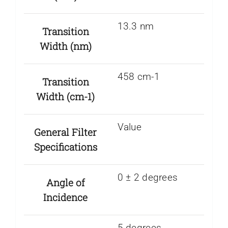
13.3 nm
Transition
Width (nm)
458 cm-1
Transition
Width (cm-1)
Value
General Filter
Specifications
0 ± 2 degrees
Angle of
Incidence
5 degrees