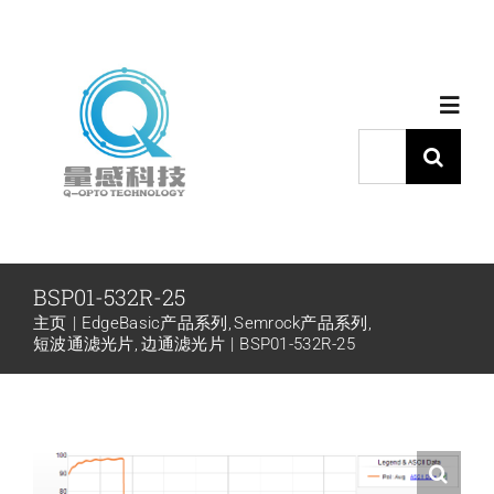
跳
过
内
Toggl
容
Navig
搜
索：
首页
产品中心
BSP01-532R-25
主页
EdgeBasic产品系列
Semrock产品系列
代理品牌
短波通滤光片
边通滤光片
BSP01-532R-25
应用中心
下载中心