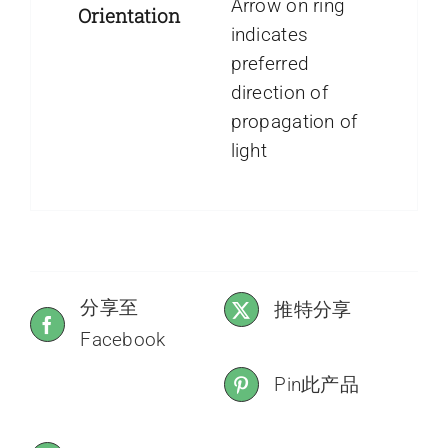
Arrow on ring
Orientation
indicates
preferred
direction of
propagation of
light
分享至
推特分享
Facebook
Pin此产品