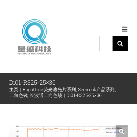
跳
过
内
Toggl
容
Navig
搜
索：
首页
产品中心
Di01-R325-25×36
主页
BrightLine荧光滤光片系列
Semrock产品系列
代理品牌
二向色镜
长波通二向色镜
Di01-R325-25×36
应用中心
下载中心