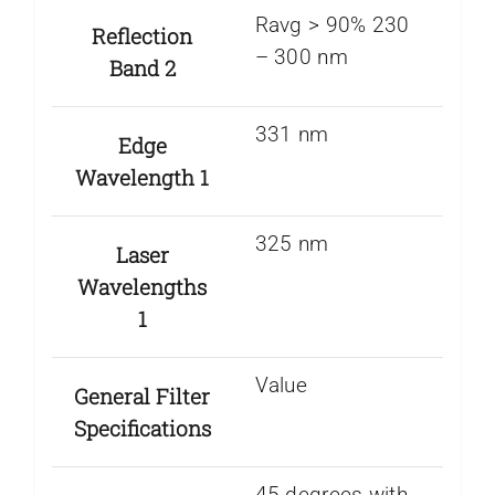
Ravg > 90% 230
Reflection
– 300 nm
Band 2
331 nm
Edge
Wavelength 1
325 nm
Laser
Wavelengths
1
Value
General Filter
Specifications
45 degrees with