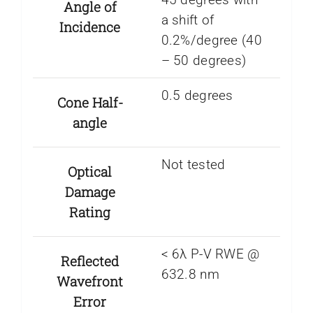
Angle of
a shift of
Incidence
0.2%/degree (40
– 50 degrees)
0.5 degrees
Cone Half-
angle
Not tested
Optical
Damage
Rating
< 6λ P-V RWE @
Reflected
632.8 nm
Wavefront
Error