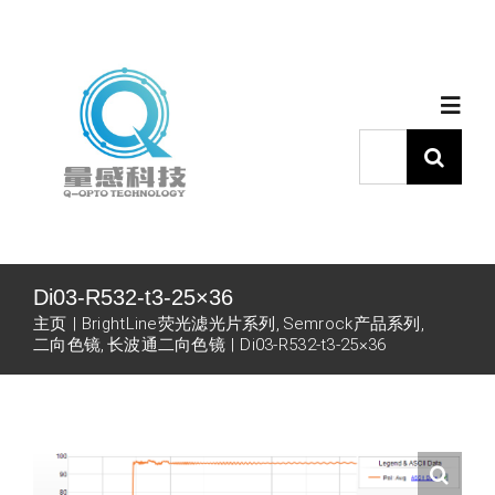
跳
过
内
Togg
容
Navig
搜
索：
首页
产品中心
Di03-R532-t3-25×36
主页
BrightLine荧光滤光片系列
Semrock产品系列
代理品牌
二向色镜
长波通二向色镜
Di03-R532-t3-25×36
应用中心
下载中心