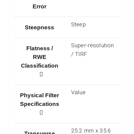
Error
Steep
Steepness
Super-resolution
Flatness /
/ TIRF
RWE
Classification
Value
Physical Filter
Specifications
25.2 mm x 35.6
Transverse