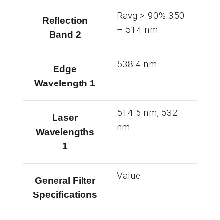
Ravg > 90% 350
Reflection
– 514 nm
Band 2
538.4 nm
Edge
Wavelength 1
514.5 nm, 532
Laser
nm
Wavelengths
1
Value
General Filter
Specifications