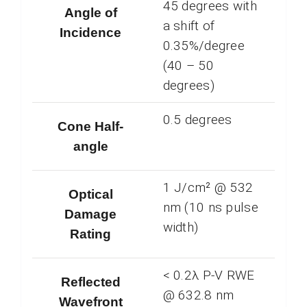
45 degrees with
Angle of
a shift of
Incidence
0.35%/degree
(40 – 50
degrees)
0.5 degrees
Cone Half-
angle
1 J/cm² @ 532
Optical
nm (10 ns pulse
Damage
width)
Rating
< 0.2λ P-V RWE
Reflected
@ 632.8 nm
Wavefront