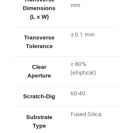
mm
Dimensions
(L x W)
± 0.1 mm
Transverse
Tolerance
≥ 80%
Clear
(elliptical)
Aperture
60-40
Scratch-Dig
Fused Silica
Substrate
Type