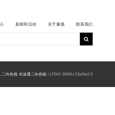
心
新闻和活动
关于量感
联系我们
列
二向色镜
长波通二向色镜
LPD01-355RU-25x36x2.0