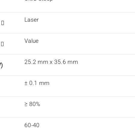
Laser
n
Value
s
25.2 mm x 35.6 mm
)
± 0.1 mm
≥ 80%
60-40