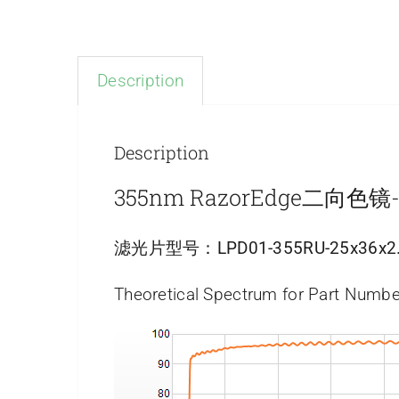
Description
Description
355nm RazorEdge二向
滤光片型号：
LPD01-355RU-25x36x2
Theoretical Spectrum for Part Numbe