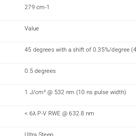
279 cm-1
Value
45 degrees with a shift of 0.35%/degree (
0.5 degrees
1 J/cm² @ 532 nm (10 ns pulse width)
< 6λ P-V RWE @ 632.8 nm
Ultra Steep