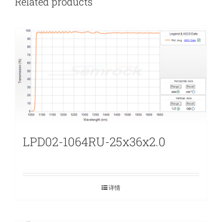
Related products
LPD02-1064RU-25x36x2.0
详情