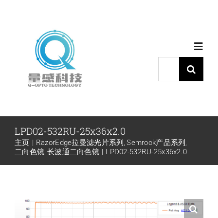
跳
过
内
Toggl
容
Navig
搜
索：
首页
产品中心
LPD02-532RU-25x36x2.0
主页
RazorEdge拉曼滤光片系列
Semrock产品系列
代理品牌
二向色镜
长波通二向色镜
LPD02-532RU-25x36x2.0
应用中心
下载中心