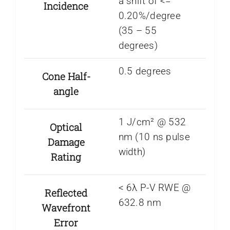
a shift of <=
Incidence
0.20%/degree
(35 – 55
degrees)
0.5 degrees
Cone Half-
angle
1 J/cm² @ 532
Optical
nm (10 ns pulse
Damage
width)
Rating
< 6λ P-V RWE @
Reflected
632.8 nm
Wavefront
Error