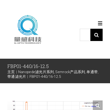
跳
过
内
Toggl
容
Navig
搜
索：
首页
产品中心
FBP01-440/16-12.5
主页
Nanopede滤光片系列
Semrock产品系列
单通带
代理品牌
带通滤光片
FBP01-440/16-12.5
应用中心
下载中心