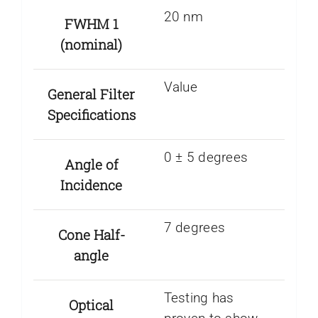
20 nm
FWHM 1
(nominal)
Value
General Filter
Specifications
0 ± 5 degrees
Angle of
Incidence
7 degrees
Cone Half-
angle
Testing has
Optical