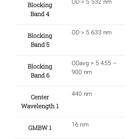
OD > 5 532 nm
Blocking
Band 4
OD > 5 633 nm
Blocking
Band 5
ODavg > 5 455 –
Blocking
900 nm
Band 6
440 nm
Center
Wavelength 1
16 nm
GMBW 1