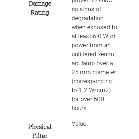
proven to show
Damage
no signs of
Rating
degradation
when exposed to
at least 6.0 W of
power from an
unfiltered xenon
arc lamp over a
25 mm diameter
(corresponding
to 1.2 W/cm2)
for over 500
hours.
Value
Physical
Filter