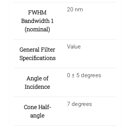
20 nm
FWHM
Bandwidth 1
(nominal)
Value
General Filter
Specifications
0 ± 5 degrees
Angle of
Incidence
7 degrees
Cone Half-
angle