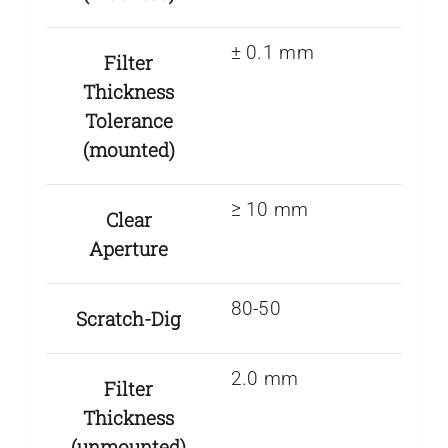
± 0.1 mm
Filter
Thickness
Tolerance
(mounted)
≥ 10 mm
Clear
Aperture
80-50
Scratch-Dig
2.0 mm
Filter
Thickness
(unmounted)