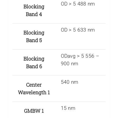
OD > 5 488 nm
Blocking
Band 4
OD > 5 633 nm
Blocking
Band 5
ODavg > 5 556 –
Blocking
900 nm
Band 6
540 nm
Center
Wavelength 1
15 nm
GMBW 1