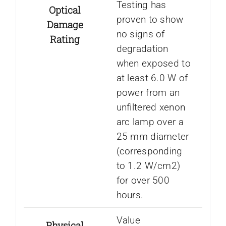
Testing has
Optical
proven to show
Damage
no signs of
Rating
degradation
when exposed to
at least 6.0 W of
power from an
unfiltered xenon
arc lamp over a
25 mm diameter
(corresponding
to 1.2 W/cm2)
for over 500
hours.
Value
Physical