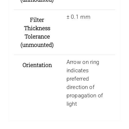
± 0.1 mm
Filter
Thickness
Tolerance
(unmounted)
Arrow on ring
Orientation
indicates
preferred
direction of
propagation of
light