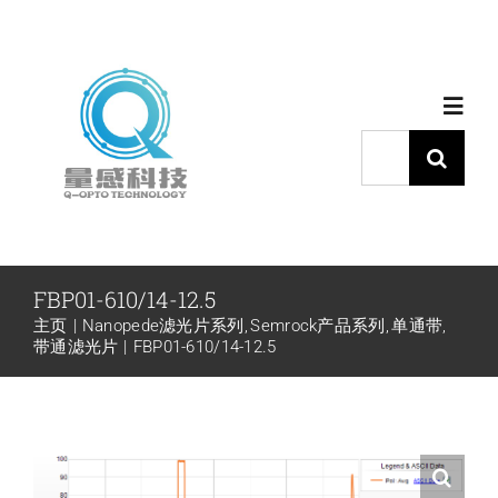
跳
过
内
Toggl
容
Navig
搜
索：
首页
产品中心
FBP01-610/14-12.5
主页
Nanopede滤光片系列
Semrock产品系列
单通带
代理品牌
带通滤光片
FBP01-610/14-12.5
应用中心
下载中心