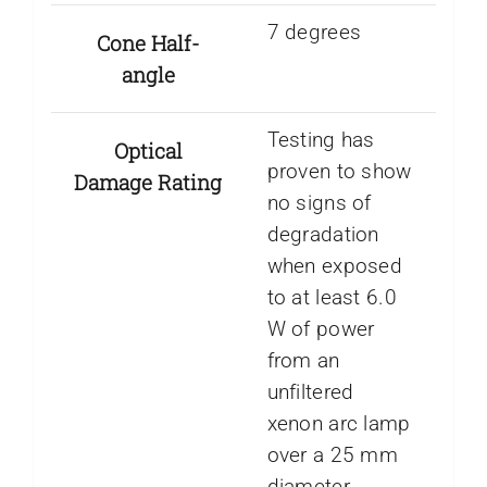
7 degrees
Cone Half-
angle
Testing has
Optical
proven to show
Damage Rating
no signs of
degradation
when exposed
to at least 6.0
W of power
from an
unfiltered
xenon arc lamp
over a 25 mm
diameter