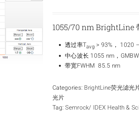
1055/70 nm BrightLi
透过率T
> 93%， 1020 –
avg
中心波长 1055 nm，GMBW
带宽FWHM 85.5 nm
Categories:
BrightLine荧光滤
光片
Tag:
Semrock/ IDEX Health & Sc