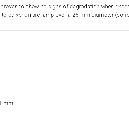
 proven to show no signs of degradation when expos
iltered xenon arc lamp over a 25 mm diameter (corr
0.1 mm