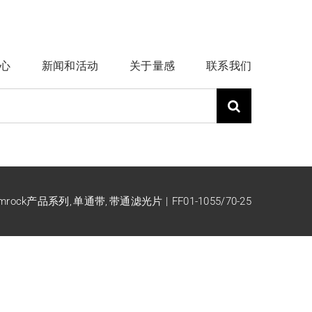
心
新闻和活动
关于量感
联系我们
emrock产品系列
单通带
带通滤光片
FF01-1055/70-25