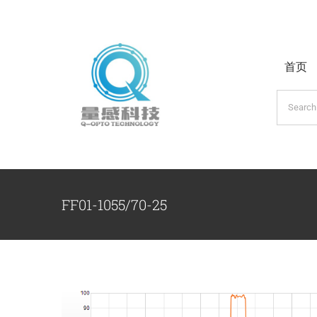
跳
过
内
首页
容
搜
索：
FF01-1055/70-25