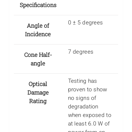
Specifications
0 ± 5 degrees
Angle of
Incidence
7 degrees
Cone Half-
angle
Testing has
Optical
proven to show
Damage
no signs of
Rating
degradation
when exposed to
at least 6.0 W of