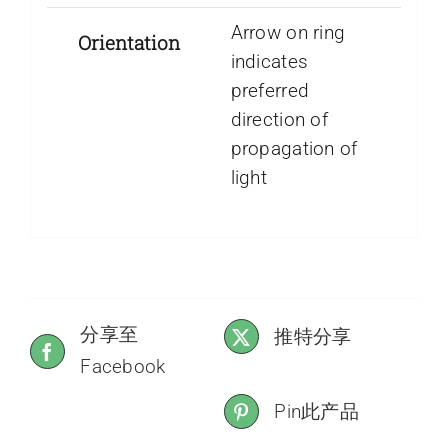
Arrow on ring
Orientation
indicates
preferred
direction of
propagation of
light
分享至
推特分享
Facebook
Pin此产品