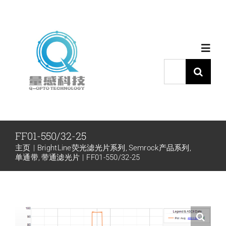
跳
过
内
Toggl
容
Navig
搜
索：
首页
产品中心
FF01-550/32-25
主页
BrightLine荧光滤光片系列
Semrock产品系列
代理品牌
单通带
带通滤光片
FF01-550/32-25
应用中心
下载中心