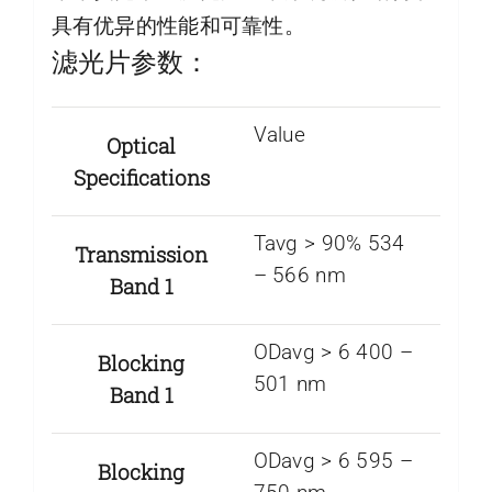
具有优异的性能和可靠性。
滤光片参数：
Value
Optical
Specifications
Tavg > 90% 534
Transmission
– 566 nm
Band 1
ODavg > 6 400 –
Blocking
501 nm
Band 1
ODavg > 6 595 –
Blocking