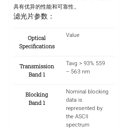
具有优异的性能和可靠性。
滤光片参数：
Value
Optical
Specifications
Tavg > 93% 559
Transmission
– 563 nm
Band 1
Nominal blocking
Blocking
data is
Band 1
represented by
the ASCII
spectrum