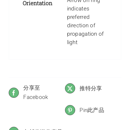
Arrow on ring
Orientation
indicates
preferred
direction of
propagation of
light
分享至
推特分享
Facebook
Pin此产品