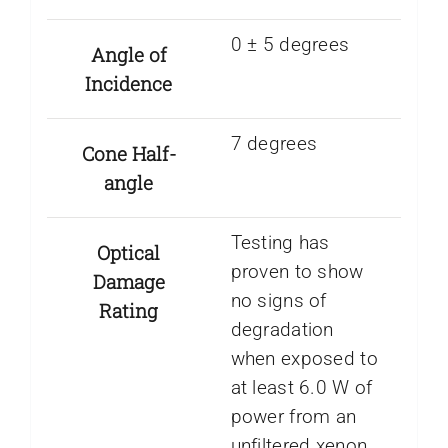
0 ± 5 degrees
Angle of
Incidence
7 degrees
Cone Half-
angle
Testing has
Optical
proven to show
Damage
no signs of
Rating
degradation
when exposed to
at least 6.0 W of
power from an
unfiltered xenon