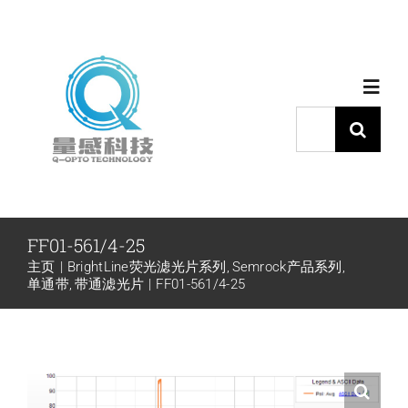
跳
过
内
Toggl
容
Navig
搜
索：
首页
产品中心
FF01-561/4-25
主页
BrightLine荧光滤光片系列
Semrock产品系列
代理品牌
单通带
带通滤光片
FF01-561/4-25
应用中心
下载中心