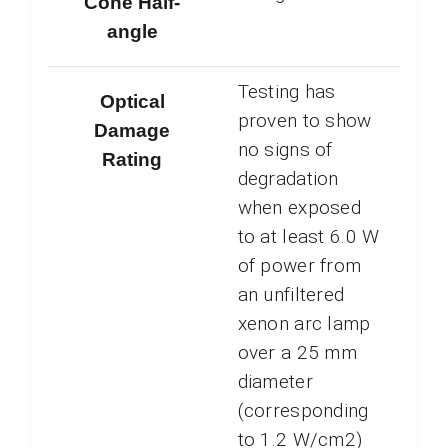
Cone Half-
angle
Testing has
Optical
proven to show
Damage
no signs of
Rating
degradation
when exposed
to at least 6.0 W
of power from
an unfiltered
xenon arc lamp
over a 25 mm
diameter
(corresponding
to 1.2 W/cm2)