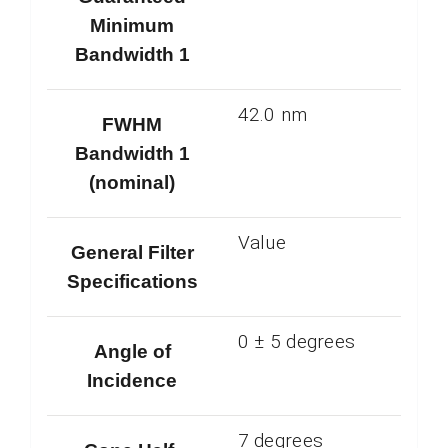
Minimum
Bandwidth 1
42.0 nm
FWHM
Bandwidth 1
(nominal)
Value
General Filter
Specifications
0 ± 5 degrees
Angle of
Incidence
7 degrees