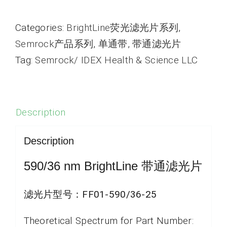
Categories:
BrightLine荧光滤光片系列
,
Semrock产品系列
,
单通带
,
带通滤光片
Tag:
Semrock/ IDEX Health & Science LLC
Description
Description
590/36 nm BrightLine 带通滤光片
滤光片型号：
FF01-590/36-25
Theoretical Spectrum for Part Number: