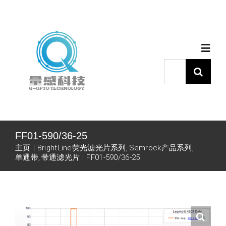
跳
过
内
Togg
容
Navig
搜
索：
首页
产品中心
FF01-590/36-25
主页
BrightLine荧光滤光片系列
Semrock产品系列
代理品牌
单通带
带通滤光片
FF01-590/36-25
应用中心
下载中心