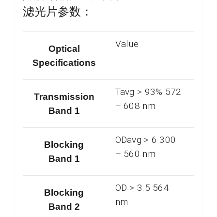
滤光片参数：
Value
Optical
Specifications
Tavg > 93% 572
Transmission
– 608 nm
Band 1
ODavg > 6 300
Blocking
– 560 nm
Band 1
OD > 3.5 564
Blocking
nm
Band 2