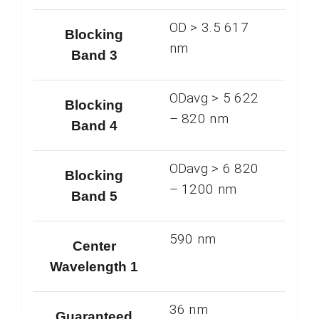
OD > 3.5 617
Blocking
nm
Band 3
ODavg > 5 622
Blocking
– 820 nm
Band 4
ODavg > 6 820
Blocking
– 1200 nm
Band 5
590 nm
Center
Wavelength 1
36 nm
Guaranteed