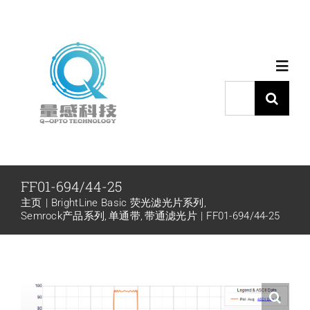
跳
过
内
Toggl
容
Navig
搜
索：
首页
产品中心
FF01-694/44-25
主页
BrightLine Basic 荧光滤光片系列
代理品牌
Semrock产品系列
单通带
带通滤光片
FF01-694/44-25
应用中心
下载中心