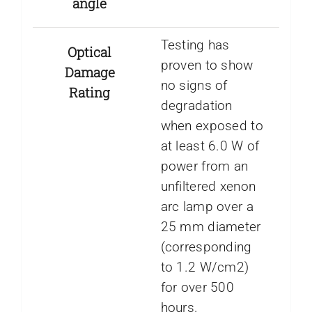
angle
Testing has
Optical
proven to show
Damage
no signs of
Rating
degradation
when exposed to
at least 6.0 W of
power from an
unfiltered xenon
arc lamp over a
25 mm diameter
(corresponding
to 1.2 W/cm2)
for over 500
hours.