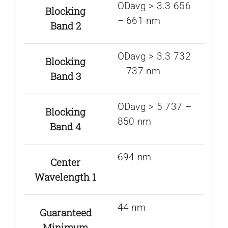
ODavg > 3.3 656
Blocking
– 661 nm
Band 2
ODavg > 3.3 732
Blocking
– 737 nm
Band 3
ODavg > 5 737 –
Blocking
850 nm
Band 4
694 nm
Center
Wavelength 1
44 nm
Guaranteed
Minimum