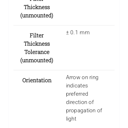
Thickness
(unmounted)
± 0.1 mm
Filter
Thickness
Tolerance
(unmounted)
Arrow on ring
Orientation
indicates
preferred
direction of
propagation of
light