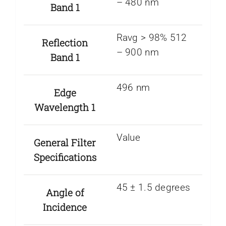
– 480 nm
Band 1
Ravg > 98% 512
Reflection
– 900 nm
Band 1
496 nm
Edge
Wavelength 1
Value
General Filter
Specifications
45 ± 1.5 degrees
Angle of
Incidence