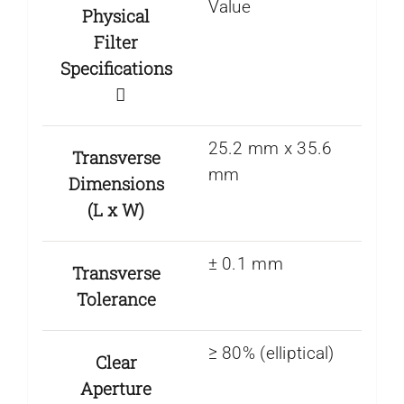
Value
Physical
Filter
Specifications
25.2 mm x 35.6
Transverse
mm
Dimensions
(L x W)
± 0.1 mm
Transverse
Tolerance
≥ 80% (elliptical)
Clear
Aperture