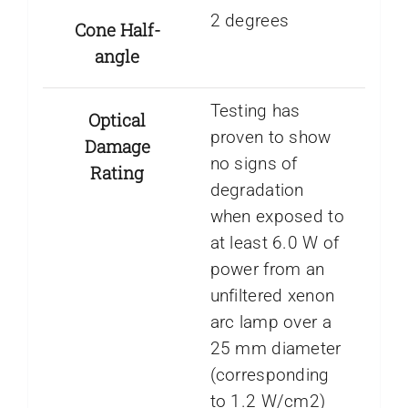
2 degrees
Cone Half-
angle
Testing has
Optical
proven to show
Damage
no signs of
Rating
degradation
when exposed to
at least 6.0 W of
power from an
unfiltered xenon
arc lamp over a
25 mm diameter
(corresponding
to 1.2 W/cm2)