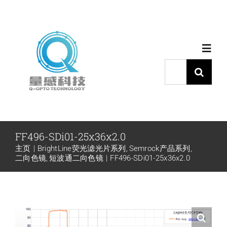
跳
过
内
Toggl
容
Navig
搜
索：
首页
产品中心
FF496-SDi01-25x36x2.0
主页
BrightLine荧光滤光片系列
Semrock产品系列
代理品牌
二向色镜
短波通二向色镜
FF496-SDi01-25x36x2.0
应用中心
下载中心