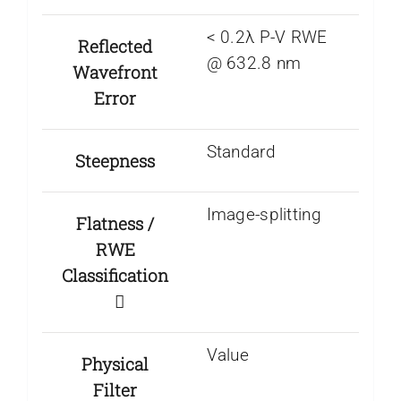
< 0.2λ P-V RWE
Reflected
@ 632.8 nm
Wavefront
Error
Standard
Steepness
Image-splitting
Flatness /
RWE
Classification
Value
Physical
Filter