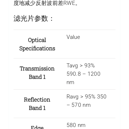
度地减少反射波前差RWE。
滤光片参数：
Value
Optical
Specifications
Tavg > 93%
Transmission
590.8 – 1200
Band 1
nm
Ravg > 95% 350
Reflection
– 570 nm
Band 1
580 nm
Edge