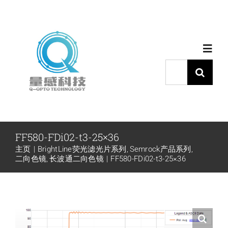
跳
过
内
Toggl
容
Navig
搜
索：
首页
产品中心
FF580-FDi02-t3-25×36
主页
BrightLine荧光滤光片系列
Semrock产品系列
代理品牌
二向色镜
长波通二向色镜
FF580-FDi02-t3-25×36
应用中心
下载中心