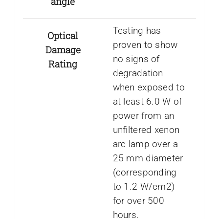
angle
Testing has
Optical
proven to show
Damage
no signs of
Rating
degradation
when exposed to
at least 6.0 W of
power from an
unfiltered xenon
arc lamp over a
25 mm diameter
(corresponding
to 1.2 W/cm2)
for over 500
hours.