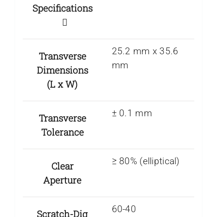
Specifications
25.2 mm x 35.6
Transverse
mm
Dimensions
(L x W)
± 0.1 mm
Transverse
Tolerance
≥ 80% (elliptical)
Clear
Aperture
60-40
Scratch-Dig