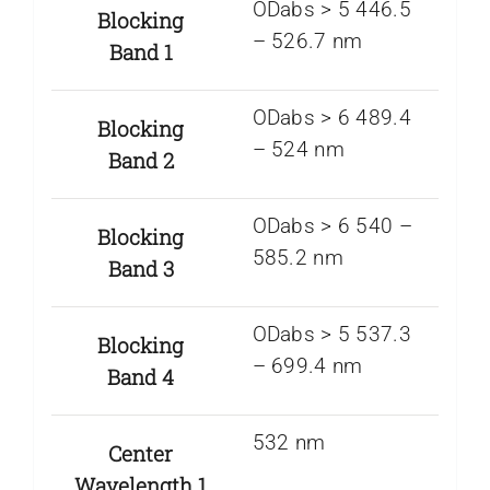
ODabs > 5 446.5
Blocking
– 526.7 nm
Band 1
ODabs > 6 489.4
Blocking
– 524 nm
Band 2
ODabs > 6 540 –
Blocking
585.2 nm
Band 3
ODabs > 5 537.3
Blocking
– 699.4 nm
Band 4
532 nm
Center
Wavelength 1