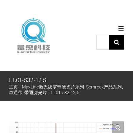
跳
过
内
Toggl
容
Navig
搜
索：
首页
产品中心
LL01-532-12.5
主页
MaxLine激光线窄带滤光片系列
Semrock产品系列
代理品牌
单通带
带通滤光片
LL01-532-12.5
应用中心
下载中心