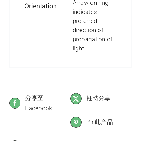
Arrow on ring
Orientation
indicates
preferred
direction of
propagation of
light
分享至
推特分享
Facebook
Pin此产品