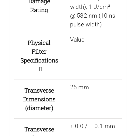
Damage
width), 1 J/cm²
Rating
@ 532 nm (10 ns
pulse width)
Value
Physical
Filter
Specifications
25 mm
Transverse
Dimensions
(diameter)
+ 0.0 / – 0.1 mm
Transverse