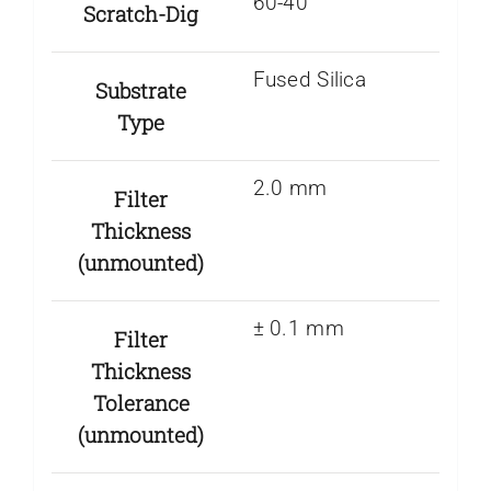
60-40
Scratch-Dig
Fused Silica
Substrate
Type
2.0 mm
Filter
Thickness
(unmounted)
± 0.1 mm
Filter
Thickness
Tolerance
(unmounted)