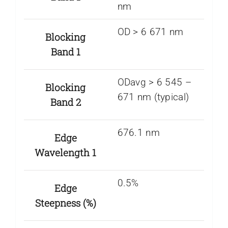
nm
OD > 6 671 nm
Blocking
Band 1
ODavg > 6 545 –
Blocking
671 nm (typical)
Band 2
676.1 nm
Edge
Wavelength 1
0.5%
Edge
Steepness (%)