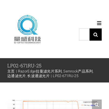
跳
过
内
Toggl
容
Navig
搜
索：
首页
产品中心
LP02-671RU-25
主页
RazorEdge拉曼滤光片系列
Semrock产品系列
代理品牌
边通滤光片
长波通滤光片
LP02-671RU-25
应用中心
下载中心