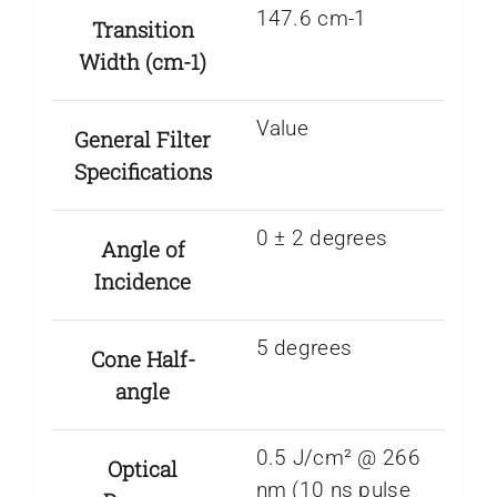
147.6 cm-1
Transition
Width (cm-1)
Value
General Filter
Specifications
0 ± 2 degrees
Angle of
Incidence
5 degrees
Cone Half-
angle
0.5 J/cm² @ 266
Optical
nm (10 ns pulse