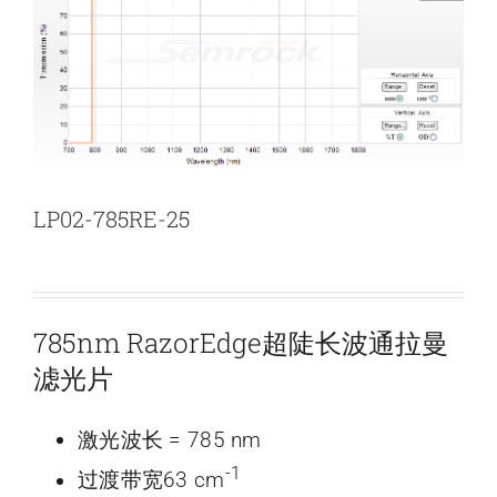
新闻和活动
关于量感
联系我们
LP02-785RE-25
785nm RazorEdge超陡长波通拉曼
滤光片
激光波长 = 785 nm
-1
过渡带宽63 cm