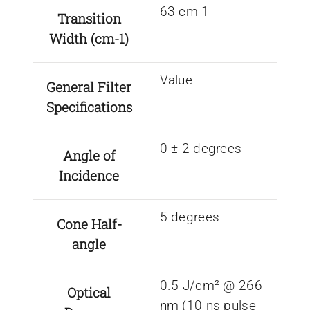
63 cm-1
Transition
Width (cm-1)
Value
General Filter
Specifications
0 ± 2 degrees
Angle of
Incidence
5 degrees
Cone Half-
angle
0.5 J/cm² @ 266
Optical
nm (10 ns pulse