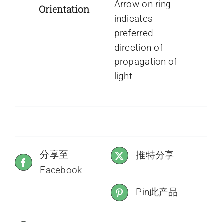
Arrow on ring
Orientation
indicates
preferred
direction of
propagation of
light
分享至
推特分享
Facebook
Pin此产品