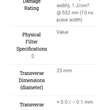
Damage
width), 1 J/cm²
Rating
@ 532 nm (10 ns
pulse width)
Value
Physical
Filter
Specifications
25 mm
Transverse
Dimensions
(diameter)
+ 0.0 / – 0.1 mm
Transverse