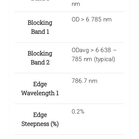
nm
OD > 6 785 nm
Blocking
Band 1
ODavg > 6 638 –
Blocking
785 nm (typical)
Band 2
786.7 nm
Edge
Wavelength 1
0.2%
Edge
Steepness (%)