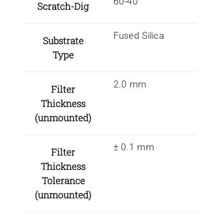
60-40
Scratch-Dig
Fused Silica
Substrate
Type
2.0 mm
Filter
Thickness
(unmounted)
± 0.1 mm
Filter
Thickness
Tolerance
(unmounted)