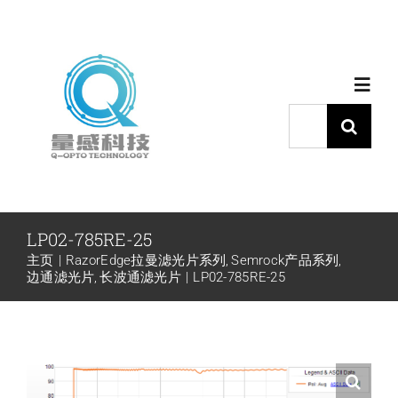
跳
过
内
Toggl
容
Navig
搜
索：
首页
产品中心
LP02-785RE-25
主页
RazorEdge拉曼滤光片系列
Semrock产品系列
代理品牌
边通滤光片
长波通滤光片
LP02-785RE-25
应用中心
下载中心