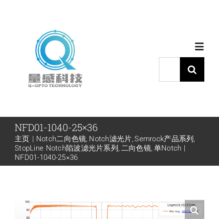
跳
过
内
Toggl
容
Navig
搜
索：
首页
产品中心
NFD01-1040-25×36
主页
Notch二向色镜
Notch滤光片
Semrock产品系列
StopLine Notch陷波滤光片系列
二向色镜
单Notch
代理品牌
NFD01-1040-25×36
应用中心
下载中心