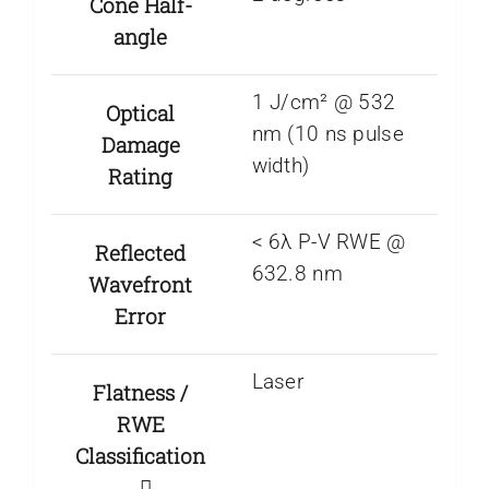
Cone Half-
angle
1 J/cm² @ 532
Optical
nm (10 ns pulse
Damage
width)
Rating
< 6λ P-V RWE @
Reflected
632.8 nm
Wavefront
Error
Laser
Flatness /
RWE
Classification