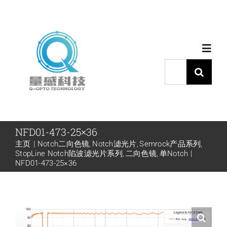
跳
过
内
Toggl
容
Navig
搜
索：
首页
产品中心
NFD01-473-25×36
主页
Notch二向色镜
Notch滤光片
Semrock产品系列
StopLine Notch陷波滤光片系列
二向色镜
单Notch
代理品牌
NFD01-473-25×36
应用中心
下载中心