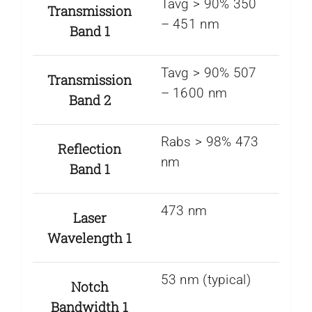
Tavg > 90% 350
Transmission
– 451 nm
Band 1
Tavg > 90% 507
Transmission
– 1600 nm
Band 2
Rabs > 98% 473
Reflection
nm
Band 1
473 nm
Laser
Wavelength 1
53 nm (typical)
Notch
Bandwidth 1