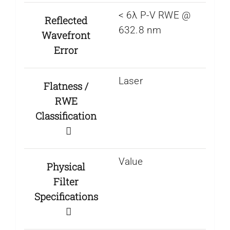
< 6λ P-V RWE @
Reflected
632.8 nm
Wavefront
Error
Laser
Flatness /
RWE
Classification
Value
Physical
Filter
Specifications