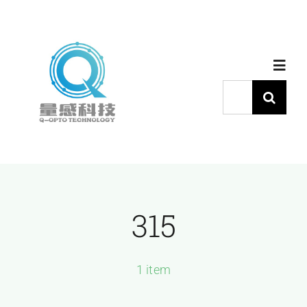
跳
过
内
Toggl
容
Navig
搜
索：
首页
产品中心
315
代理品牌
应用中心
1 item
下载中心