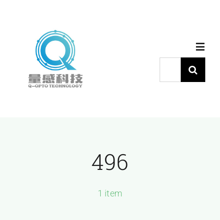
跳
过
内
Toggl
容
Navig
搜
索：
首页
产品中心
496
代理品牌
应用中心
1 item
下载中心