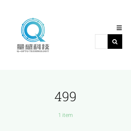
跳
过
内
Toggl
容
Navig
搜
索：
首页
产品中心
499
代理品牌
应用中心
1 item
下载中心