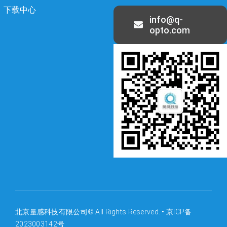
下载中心
info@q-
opto.com
北京量感科技有限公司© All Rights Reserved. •
京ICP备
2023003142号