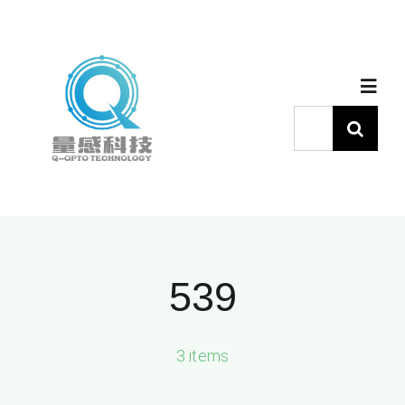
跳
过
内
Togg
容
Navig
搜
索：
首页
产品中心
代理品牌
539
应用中心
3 items
下载中心