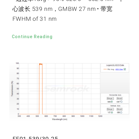
心波长 539 nm，GMBW 27 nm • 带宽
FWHM of 31 nm
Continue Reading
FF01-539/30-25