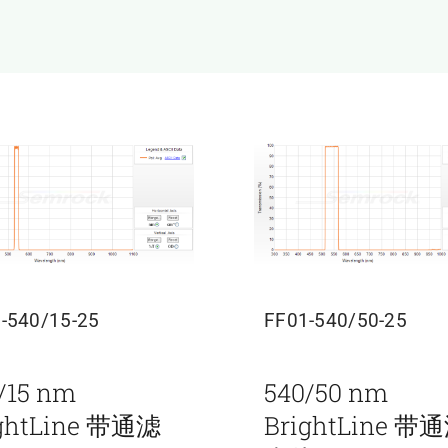
-540/15-25
FF01-540/50-25
/15 nm
540/50 nm
ightLine 带通滤
BrightLine 带