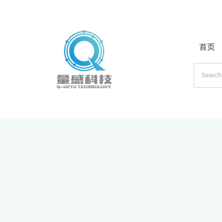
跳
过
内
首页
容
搜
索：