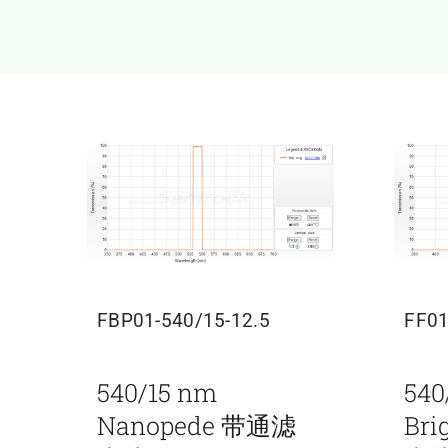
FBP01-540/15-12.5
FF01
540/15 nm
540
Nanopede 带通滤
Br