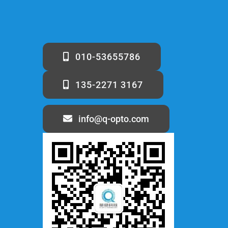
010-53655786
135-2271 3167
info@q-opto.com