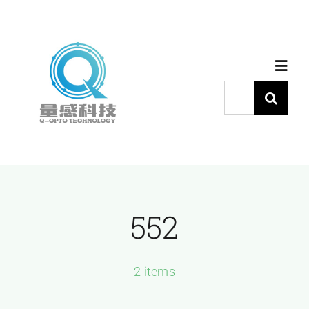
跳
过
内
Toggl
容
Navig
搜
索：
首页
产品中心
552
代理品牌
应用中心
2 items
下载中心