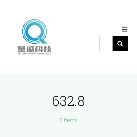
跳
过
内
Toggl
容
Navig
搜
索：
首页
产品中心
632.8
代理品牌
应用中心
2 items
下载中心