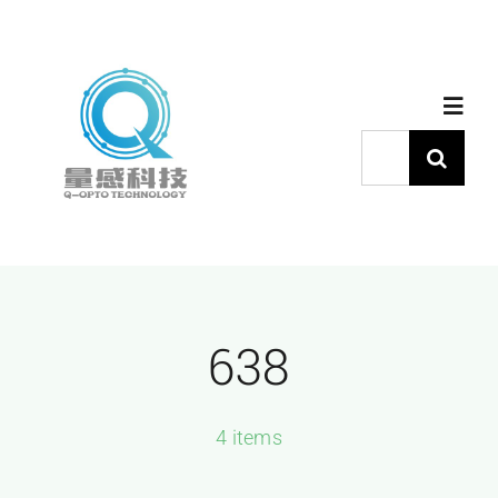
跳
过
内
Toggl
容
Navig
搜
索：
首页
产品中心
638
代理品牌
应用中心
4 items
下载中心