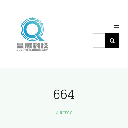
跳
过
内
Toggl
容
Navig
搜
索：
首页
产品中心
664
代理品牌
应用中心
2 items
下载中心