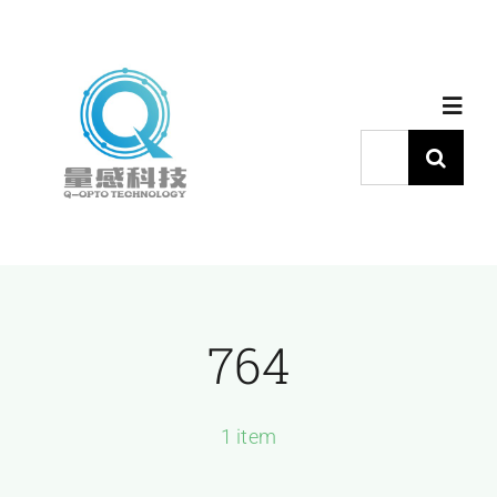
跳
过
内
Toggl
容
Navig
搜
索：
首页
产品中心
764
代理品牌
应用中心
1 item
下载中心