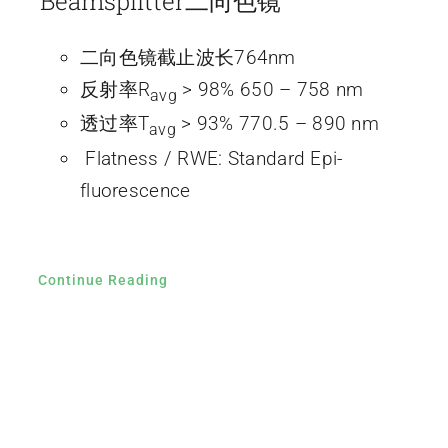
Beamsplitter二向色镜
二向色镜截止波长764nm
反射率R
> 98% 650 – 758 nm
avg
透过率T
> 93% 770.5 – 890 nm
avg
Flatness / RWE: Standard Epi-
fluorescence
Continue Reading