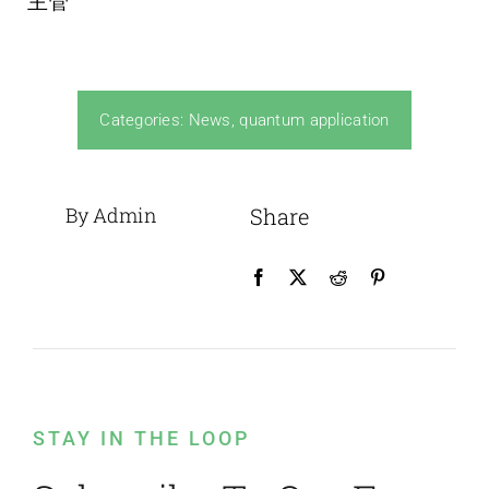
主管
Categories:
News
,
quantum application
By Admin
Share
STAY IN THE LOOP