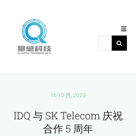
跳
过
内
Toggl
容
Navig
搜
索：
首页
产品中心
代理品牌
16 10 月, 2023
IDQ 与 SK Telecom 庆祝
应用中心
合作 5 周年
下载中心