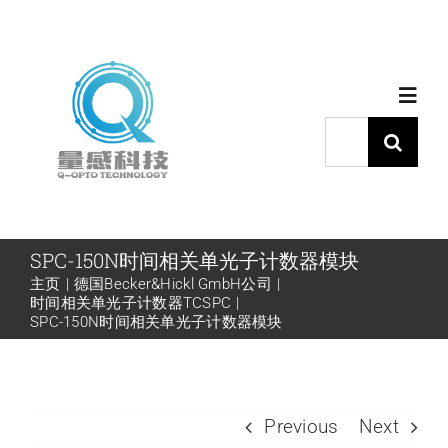
跳
过
内
Toggl
容
Navig
搜
索：
首页
产品中心
SPC-150N时间相关单光子计数器模块
主页
德国Becker&Hickl GmbH公司
时间相关单光子计数器TCSPC
代理品牌
SPC-150N时间相关单光子计数器模块
应用中心
Previous
Next
下载中心