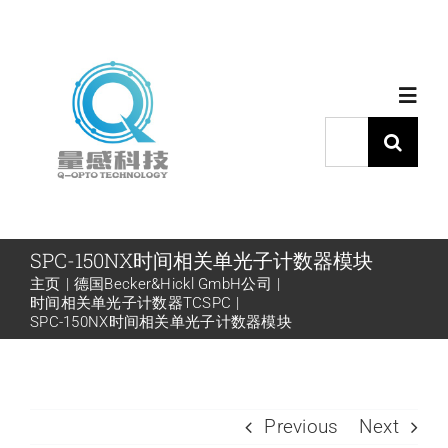
跳
过
内
Toggl
容
Navig
搜
索：
首页
产品中心
SPC-150NX时间相关单光子计数器模块
主页
德国Becker&Hickl GmbH公司
时间相关单光子计数器TCSPC
代理品牌
SPC-150NX时间相关单光子计数器模块
应用中心
Previous
Next
下载中心