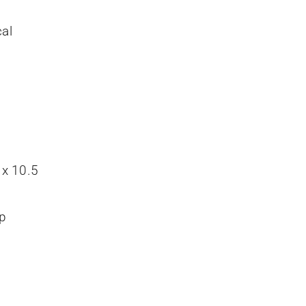
al
 x 10.5
p