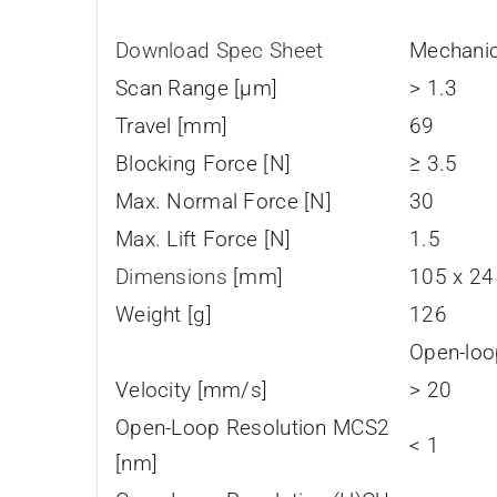
Download Spec Sheet
Mechanic
Scan Range [µm]
> 1.3
Travel [mm]
69
Blocking Force [N]
≥ 3.5
Max. Normal Force [N]
30
Max. Lift Force [N]
1.5
Dimensions
[mm]
105 x 24
Weight [g]
126
Open-loo
Velocity [mm/s]
> 20
Open-Loop Resolution MCS2
< 1
[nm]