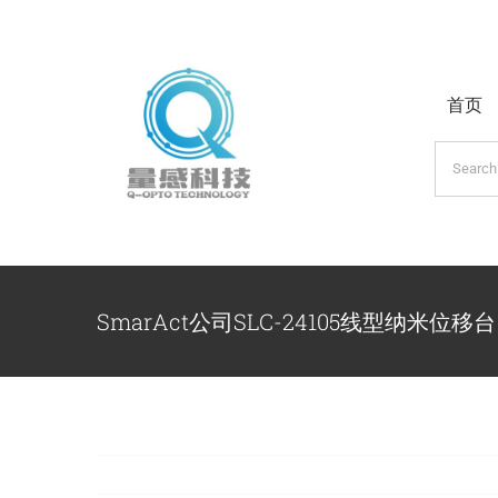
跳
过
内
首页
容
搜
索：
SmarAct公司SLC-24105线型纳米位移台