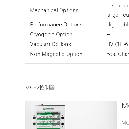
U-shaped
Mechanical Options
larger; c
Performance Options
Higher bl
Cryogenic Option
—
Vacuum Options
HV (1E-6
Non-Magnetic Option
Yes. Chan
MCS2控制器
M
M