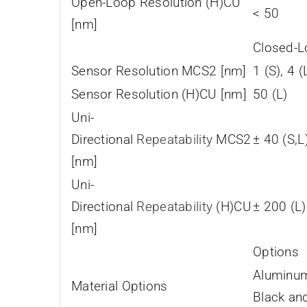
Open-Loop Resolution (H)CU
< 50
[nm]
Closed-
Sensor Resolution MCS2 [nm]
1 (S), 4 (
Sensor Resolution (H)CU [nm]
50 (L)
Uni-
Directional
Repeatability
MCS2
± 40 (S,L
[nm]
Uni-
Directional
Repeatability
(H)CU
± 200 (L)
[nm]
Options
Aluminum 
Material Options
Black an