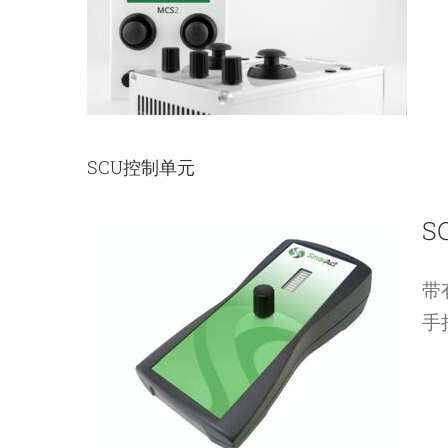
SCU控制单元
S
带
手