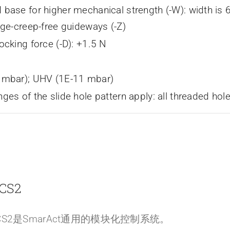
 base for higher mechanical strength (-W): width is
age-creep-free guideways (-Z)
ocking force (-D): +1.5 N
 mbar); UHV (1E-11 mbar)
ges of the slide hole pattern apply: all threaded hol
CS2
CS2是SmarAct通用的模块化控制系统。