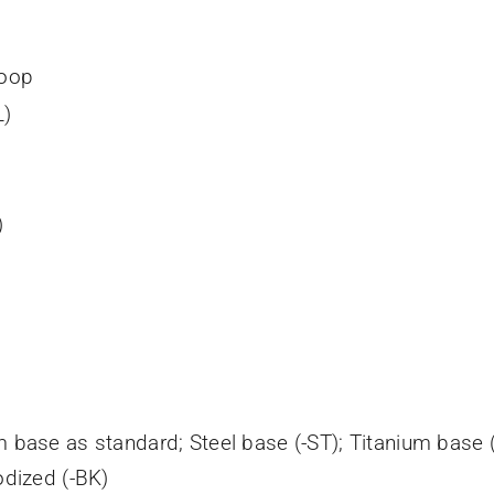
Loop
L)
)
base as standard; Steel base (-ST); Titanium base (-
odized (-BK)