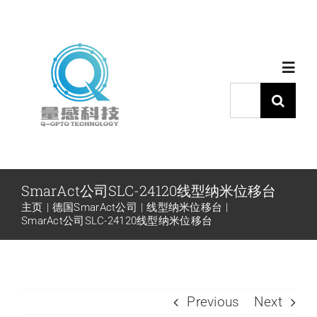
跳
过
内
Toggl
容
Navig
搜
索：
首页
产品中心
SmarAct公司SLC-24120线型纳米位移台
主页
德国SmarAct公司
线型纳米位移台
代理品牌
SmarAct公司SLC-24120线型纳米位移台
应用中心
Previous
Next
下载中心