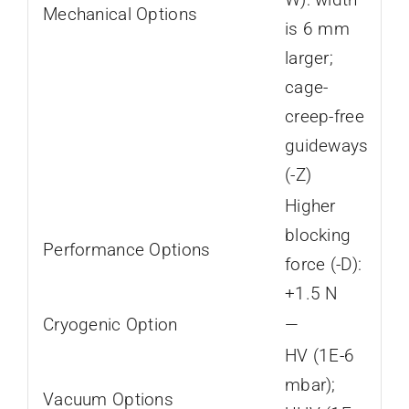
Mechanical Options
is 6 mm
larger;
cage-
creep-free
guideways
(-Z)
Higher
blocking
Performance Options
force (-D):
+1.5 N
Cryogenic Option
—
HV (1E-6
mbar);
Vacuum Options