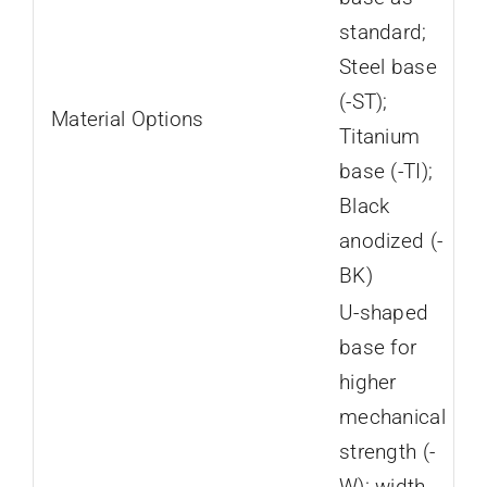
standard;
Steel base
(-ST);
Material Options
Titanium
base (-TI);
Black
anodized (-
BK)
U-shaped
base for
higher
mechanical
strength (-
W): width