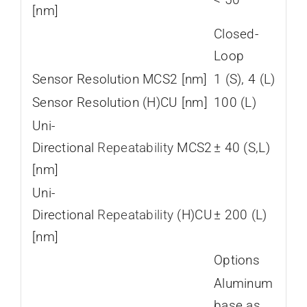
[nm]
Closed-
Loop
Sensor Resolution MCS2 [nm]
1 (S), 4 (L)
Sensor Resolution (H)CU [nm]
100 (L)
Uni-
Directional
Repeatability
MCS2
± 40 (S,L)
[nm]
Uni-
Directional
Repeatability
(H)CU
± 200 (L)
[nm]
Options
Aluminum
base as