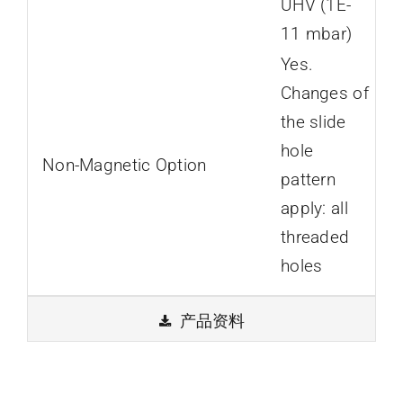
UHV (1E-
11 mbar)
Yes.
Changes of
the slide
hole
Non-Magnetic Option
pattern
apply: all
threaded
holes
产品资料