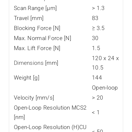
Scan Range [µm]
> 1.3
Travel [mm]
83
Blocking Force [N]
≥ 3.5
Max. Normal Force [N]
30
Max. Lift Force [N]
1.5
120 x 24 x
Dimensions
[mm]
10.5
Weight [g]
144
Open-loop
Velocity [mm/s]
> 20
Open-Loop Resolution MCS2
< 1
[nm]
Open-Loop Resolution (H)CU
< 50