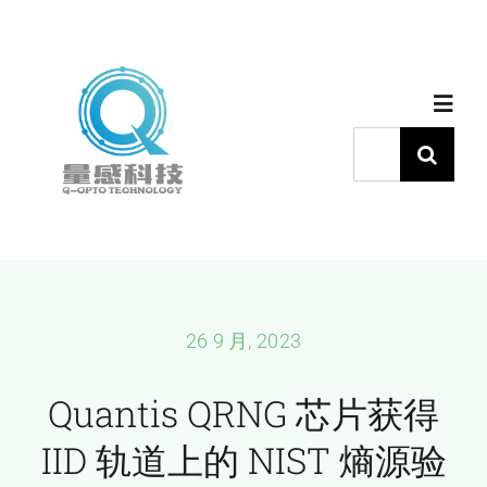
跳
过
内
Toggl
容
Navig
搜
索：
首页
产品中心
代理品牌
26 9 月, 2023
Quantis QRNG 芯片获得
应用中心
IID 轨道上的 NIST 熵源验
下载中心