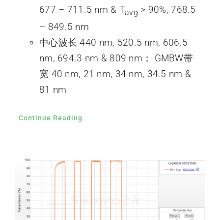
677 – 711.5 nm & T
> 90%, 768.5
avg
– 849.5 nm
中心波长 440 nm, 520.5 nm, 606.5
nm, 694.3 nm & 809 nm； GMBW带
宽 40 nm, 21 nm, 34 nm, 34.5 nm &
81 nm
Continue Reading