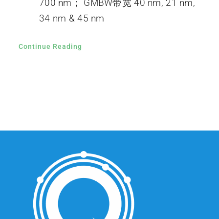
700 nm； GMBW带宽 40 nm, 21 nm,
34 nm & 45 nm
Continue Reading