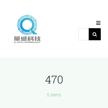
跳
过
内
Toggl
容
Navig
搜
索：
首页
产品中心
470
代理品牌
应用中心
5 items
下载中心