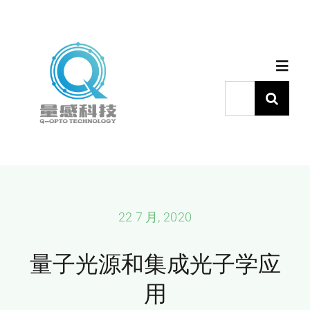
跳
过
内
Toggl
容
Navig
搜
索：
首页
产品中心
代理品牌
22 7 月, 2020
量子光源和集成光子学应
应用中心
用
下载中心