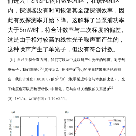
们进入了SNSPD的计数饱和区，在该饱和区
内，探测器没有时间恢复其全部探测效率，因
此有效探测率开始下降。这解释了当泵浦功率
大于5mW时，符合计数率与二次标度的偏差。
这是由于相对较高的线性光子噪声而产生的，
这种噪声产生了单光子，但没有符合计数。
（b）自相关符合直方图，我们可以从中提取所产生光子的纯度。对于纯
(2)
(2)
单光子，我们期望g
(0)接近2。把图中g
(0)的测量结果用洛伦兹拟
(2)
合，我们计算出1.86±0.07的g
(0)（取零延迟符合与本底的比值）。光
(2)
子纯度也可以用施密特数n来量化，它与自相关函数的关系是g
(0)=1+1/n。从而得到n=1.16±0.11。