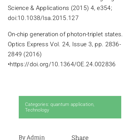
Science & Applications (2015) 4, e354;
doi:10.1038/lsa.2015.127
On-chip generation of photon-triplet states.
Optics Express Vol. 24, Issue 3, pp. 2836-
2849 (2016)
•https://doi.org/10.1364/OE.24.002836
Categories:
quantum application
,
Technology
By Admin
Share