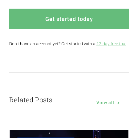
Get started today
Don’t have an account yet? Get started with a
12-day free trial
Related Posts
View all